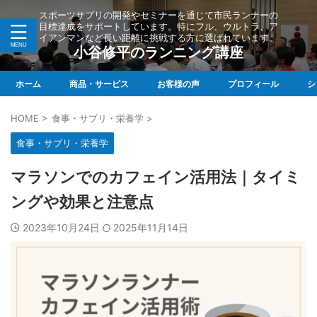
スポーツサプリの開発やセミナーを通じて市民ランナーの
目標達成をサポートしています。特にフル、ウルトラ、ア
イアンマンなど長い距離に挑戦する方に選ばれています。
小谷修平のランニング講座
ホーム
商品・サービス
お客様の声
プロフィール
シ
HOME
>
食事・サプリ・栄養学
>
食事・サプリ・栄養学
マラソンでのカフェイン活用法｜タイミ
ングや効果と注意点
2023年10月24日
2025年11月14日