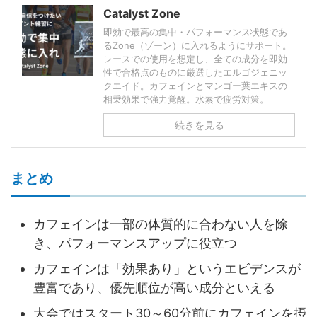
Catalyst Zone
即効で最高の集中・パフォーマンス状態であ
るZone（ゾーン）に入れるようにサポート。
レースでの使用を想定し、全ての成分を即効
性で合格点のものに厳選したエルゴジェニッ
クエイド。カフェインとマンゴー葉エキスの
相乗効果で強力覚醒。水素で疲労対策。
続きを見る
まとめ
カフェインは一部の体質的に合わない人を除
き、パフォーマンスアップに役立つ
カフェインは「効果あり」というエビデンスが
豊富であり、優先順位が高い成分といえる
大会ではスタート30～60分前にカフェインを摂