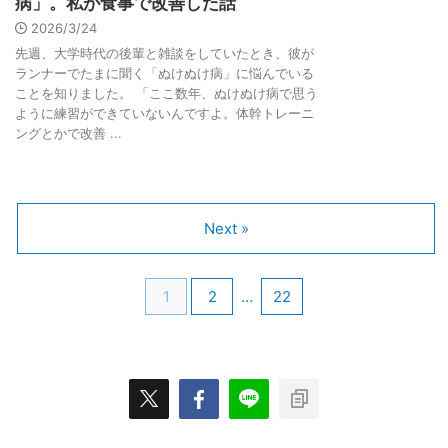
病」。私が食事で改善した話
2026/3/24
先週、大学時代の後輩と雑談をしていたとき、彼が
ランナーでたまに聞く「ぬけぬけ病」に悩んでいる
ことを知りました。 「ここ数年、ぬけぬけ病で思う
ように練習ができていないんですよ。体幹トレーニ
ングとかで改善 ...
Next »
1
2
…
22