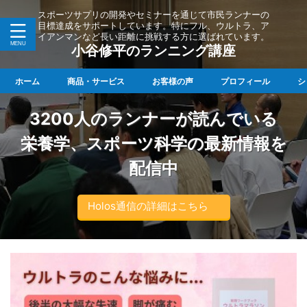
スポーツサプリの開発やセミナーを通じて市民ランナーの
目標達成をサポートしています。特にフル、ウルトラ、ア
イアンマンなど長い距離に挑戦する方に選ばれています。
小谷修平のランニング講座
ホーム
商品・サービス
お客様の声
プロフィール
シ
3200人のランナーが読んでいる
栄養学、スポーツ科学の最新情報を
配信中
Holos通信の詳細はこちら