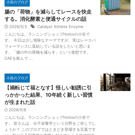
小谷のブログ
腸の「荷物」を減らしてレースを快走
する。消化酵素と便通サイクルの話
2026/5/3
Catalyst Athlete Enzyme
こんにちは。ランニングショップHolosの小谷で
す。 今日は少し地味なテーマですが、実はレースパ
フォーマンスに直結している話をしたいと思いま
す。「腸の中の荷物を減らす」という発想です。
CAEを飲んで ...
小谷のブログ
【禍転じて福となす】怪しい勧誘に引
っかかった結果、10年続く新しい習慣
が生まれた話
2026/5/8
こんにちは。ランニングショップHolosの小谷で
す。 皆さんは、分子栄養学という分野をご存じでし
ょうか？ このブログではときどき登場する言葉です