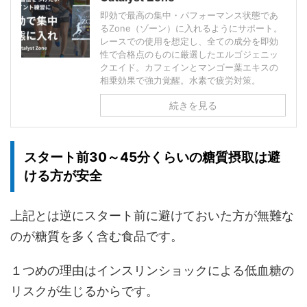
即効で最高の集中・パフォーマンス状態であ
るZone（ゾーン）に入れるようにサポート。
レースでの使用を想定し、全ての成分を即効
性で合格点のものに厳選したエルゴジェニッ
クエイド。カフェインとマンゴー葉エキスの
相乗効果で強力覚醒。水素で疲労対策。
続きを見る
スタート前30～45分くらいの糖質摂取は避
ける方が安全
上記とは逆にスタート前に避けておいた方が無難な
のが糖質を多く含む食品です。
１つめの理由はインスリンショックによる低血糖の
リスクが生じるからです。