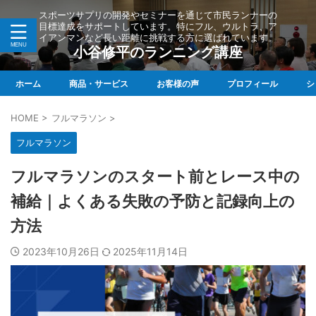
スポーツサプリの開発やセミナーを通じて市民ランナーの
目標達成をサポートしています。特にフル、ウルトラ、ア
イアンマンなど長い距離に挑戦する方に選ばれています。
小谷修平のランニング講座
ホーム
商品・サービス
お客様の声
プロフィール
シ
HOME
>
フルマラソン
>
フルマラソン
フルマラソンのスタート前とレース中の
補給｜よくある失敗の予防と記録向上の
方法
2023年10月26日
2025年11月14日