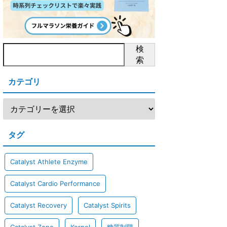
検
索
カテゴリ
タグ
Catalyst Athlete Enzyme
Catalyst Cardio Performance
Catalyst Recovery
Catalyst Spirits
Catalyst Zone
Kernel
糖質制限