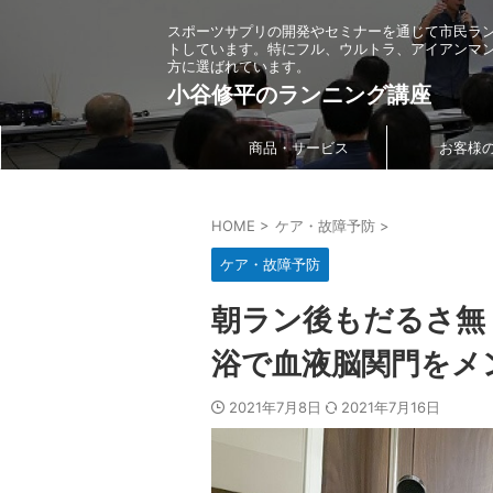
スポーツサプリの開発やセミナーを通じて市民ラ
トしています。特にフル、ウルトラ、アイアンマ
方に選ばれています。
小谷修平のランニング講座
商品・サービス
お客様
HOME
>
ケア・故障予防
>
ケア・故障予防
朝ラン後もだるさ無
浴で血液脳関門をメ
2021年7月8日
2021年7月16日