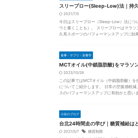
スリープロー(Sleep-Low)法｜
2021/7/5
今日はスリープロー（Sleep-Low）法に
ウと書くことも）。 スリープローはマラソ
久系スポーツのパフォーマンスアップに効果が
食事・サプリ・栄養学
MCTオイル(中鎖脂肪酸)をマラソ
2023/10/26
この記事ではMCTオイル（中鎖脂肪酸）を
についてご紹介します。 日常の空腹感軽減
スのパフォーマンスアップに有効かと思います。
小谷のブログ
台北24時間走の学び｜糖質補給は
2021/5/7
糖質制限