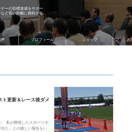
ンナーの目標達成をサポー
ンなど長い距離に挑戦する
の声
プロフィール
ショップ
お
ベスト更新＆レース後ダメ
。 私が開発したスポーツネ
果が出た」との嬉しい報告をい