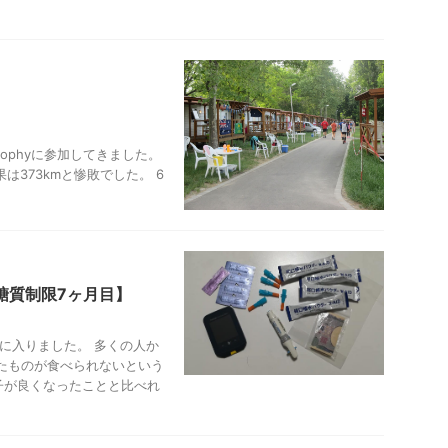
ld Trophyに参加してきました。
は373kmと惨敗でした。 6
【糖質制限7ヶ月目】
目に入りました。 多くの人か
たものが食べられないという
子が良くなったことと比べれ