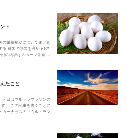
ント
後の栄養補給についてまとめ
する 練習の効果を高める(強
回の内容はスポーツ栄養 ...
えたこと
 今日はウルトラマラソンの
す。 この記事を書くことに
・カーナゼスの『ウルトラマ