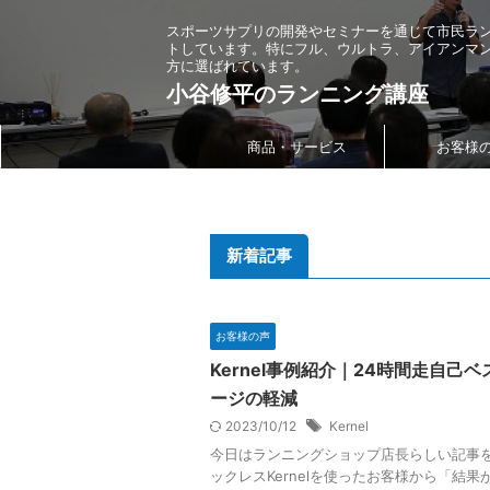
スポーツサプリの開発やセミナーを通じて市民ラ
トしています。特にフル、ウルトラ、アイアンマ
方に選ばれています。
小谷修平のランニング講座
商品・サービス
お客様
新着記事
お客様の声
Kernel事例紹介｜24時間走自己
ージの軽減
2023/10/12
Kernel
今日はランニングショップ店長らしい記事を
ックレスKernelを使ったお客様から「結