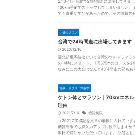
2/10-11と台北で24時間走に出場してきま
130km手前でストップしてしまいました。
ても貴重な学びがあったので、その情報共有を
小谷のブログ
台湾で24時間走に出場してきます
2020/12/16
臺北超級馬拉松という台湾のウルトラマラソン
の14時にスタート。 1周675mのコースを
なみにこの大会はなんと48時間走の部もありま
食事・サプリ・栄養学
ケトン体とマラソン｜70kmエネ
理由
2021/7/10
糖質制限
（2021.7.10追記を文章の最後に入れてい
糖質制限でも持久力アップに役立ちますか？
数日で何件かいただいています。 回答としては