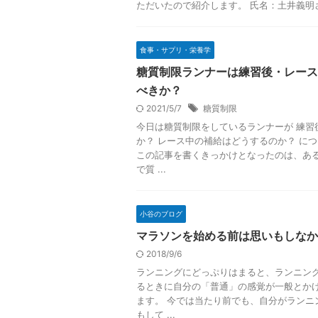
ただいたので紹介します。 氏名：土井義明さん
食事・サプリ・栄養学
糖質制限ランナーは練習後・レース
べきか？
2021/5/7
糖質制限
今日は糖質制限をしているランナーが 練習
か？ レース中の補給はどうするのか？ に
この記事を書くきっかけとなったのは、あ
で質 ...
小谷のブログ
マラソンを始める前は思いもしなか
2018/9/6
ランニングにどっぷりはまると、ランニン
るときに自分の「普通」の感覚が一般とか
ます。 今では当たり前でも、自分がランニ
もして ...