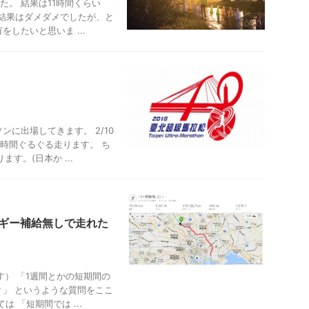
した。 結果は11時間くらい
 結果はダメダメでしたが、と
したいと思いま ...
に出場してきます。 2/10
24時間ぐるぐる走ります。 ち
す。(日本か ...
ルギー補給無しで走れた
ます） 「1週間とかの短期間の
」 というような質問をここ
 「短期間では ...