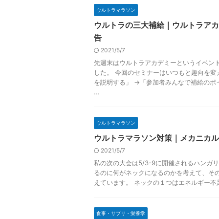
ウルトラマラソン
ウルトラの三大補給｜ウルトラアカ
告
2021/5/7
先週末はウルトラアカデミーというイベン
した。 今回のセミナーはいつもと趣向を変
を説明する」 →「参加者みんなで補給のポ
...
ウルトラマラソン
ウルトラマラソン対策｜メカニカル
2021/5/7
私の次の大会は5/3-9に開催されるハンガ
るのに何がネックになるのかを考えて、そ
えています。 ネックの１つはエネルギー不足で
食事・サプリ・栄養学