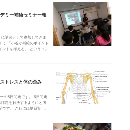
デミー補給セミナー報
トに講師として参加してきま
えて 「小谷が補給のポイント
イントを考える」 というコン
ストレスと体の歪み
リーの6日間走です。 6日間走
の課題を解決するようにと考
す。 これには糖質制 ...