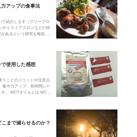
持久力アップの食事法
ついて紹介します（スリープロ
ンやトライアスロンなどの持
あるという研究も報告 ...
ンで使用した感想
使うことのメリットや注意点
、集中力アップ、長時間レー
 MCTオイルとは MC ...
どこまで減らせるのか？