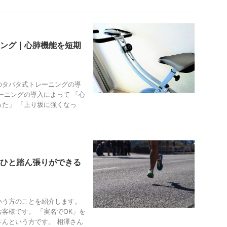
ング｜心肺機能を短期
のタバタ式トレーニングの導
ーニングの導入によって 「心
た」 「上り坂に強くなっ
ひと踏ん張りができる
いう方のことを紹介します。
客様です。 「実名でOK」を
んという方です。 相澤さん