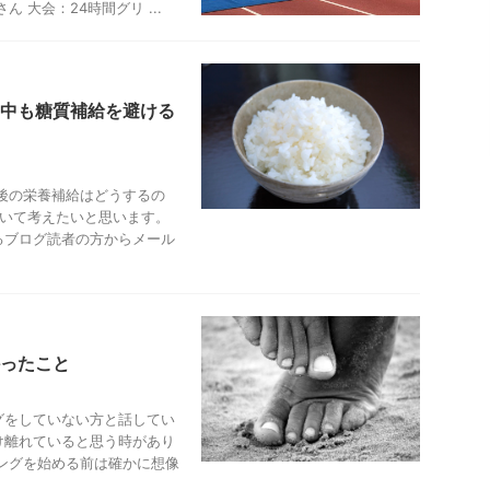
 大会：24時間グリ ...
中も糖質補給を避ける
後の栄養補給はどうするの
ついて考えたいと思います。
るブログ読者の方からメール
ったこと
グをしていない方と話してい
け離れていると思う時があり
ングを始める前は確かに想像