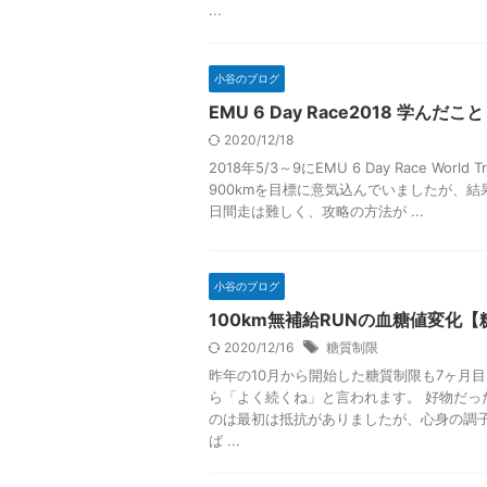
...
小谷のブログ
EMU 6 Day Race2018 学んだこと
2020/12/18
2018年5/3～9にEMU 6 Day Race Wor
900kmを目標に意気込んでいましたが、結果
日間走は難しく、攻略の方法が ...
小谷のブログ
100km無補給RUNの血糖値変化
2020/12/16
糖質制限
昨年の10月から開始した糖質制限も7ヶ月
ら「よく続くね」と言われます。 好物だっ
のは最初は抵抗がありましたが、心身の調
ば ...