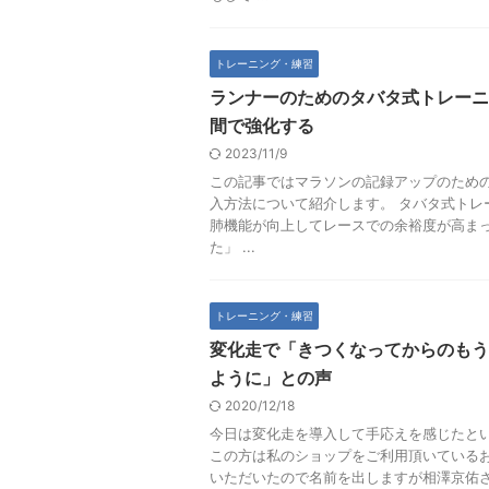
トレーニング・練習
ランナーのためのタバタ式トレーニ
間で強化する
2023/11/9
この記事ではマラソンの記録アップのため
入方法について紹介します。 タバタ式トレ
肺機能が向上してレースでの余裕度が高まっ
た」 ...
トレーニング・練習
変化走で「きつくなってからのもう
ように」との声
2020/12/18
今日は変化走を導入して手応えを感じたと
この方は私のショップをご利用頂いているお
いただいたので名前を出しますが相澤京佑さ