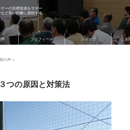
ンナーの目標達成をサポー
ンなど長い距離に挑戦する
の声
プロフィール
ショップ
お
様の声
>
３つの原因と対策法