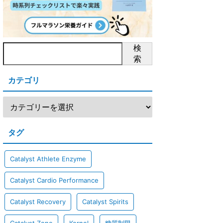
検
索
カテゴリ
タグ
Catalyst Athlete Enzyme
Catalyst Cardio Performance
Catalyst Recovery
Catalyst Spirits
Catalyst Zone
Kernel
糖質制限