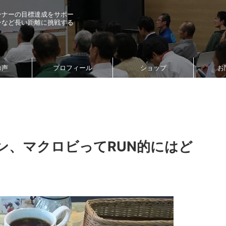
ンナーの目標達成をサポー
ンなど長い距離に挑戦する
の声
プロフィール
ショップ
お
ン、マクロビってRUN的にはど