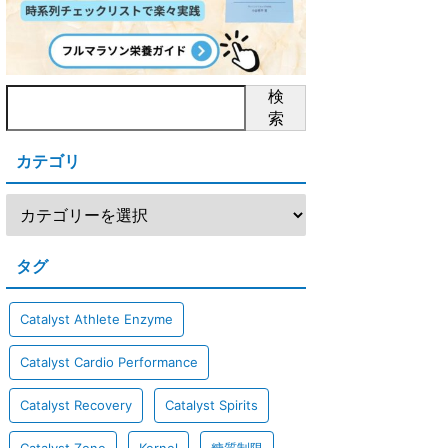
検
索
カテゴリ
タグ
Catalyst Athlete Enzyme
Catalyst Cardio Performance
Catalyst Recovery
Catalyst Spirits
Catalyst Zone
Kernel
糖質制限