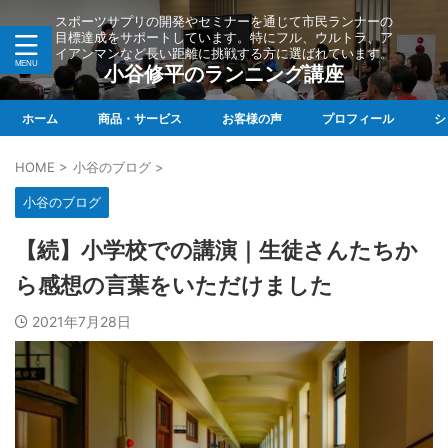
スポーツサプリの開発やセミナーを通じて市民ランナーの
目標達成をサポートしています。特にフル、ウルトラ、ア
イアンマンなど長い距離に挑戦する方に選ばれています。
小谷修平のランニング講座
ホーム
商品・サービス
お客様の声
プロフィール
シ
HOME
>
小谷のブログ
>
小谷のブログ
【続】小学校での講演｜生徒さんたちか
ら感想の言葉をいただけました
2021年7月28日