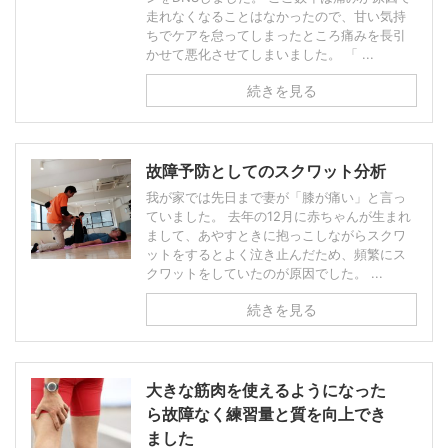
走れなくなることはなかったので、甘い気持
ちでケアを怠ってしまったところ痛みを長引
かせて悪化させてしまいました。 「 ...
続きを見る
故障予防としてのスクワット分析
我が家では先日まで妻が「膝が痛い」と言っ
ていました。 去年の12月に赤ちゃんが生まれ
まして、あやすときに抱っこしながらスクワ
ットをするとよく泣き止んだため、頻繁にス
クワットをしていたのが原因でした。 ...
続きを見る
大きな筋肉を使えるようになった
ら故障なく練習量と質を向上でき
ました