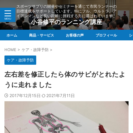
スポーツサプリの開発やセミナーを通じて市民ランナーの
目標達成をサポートしています。特にフル、ウルトラ、ア
イアンマンなど長い距離に挑戦する方に選ばれています。
小谷修平のランニング講座
ホーム
商品・サービス
お客様の声
プロフィール
シ
HOME
>
ケア・故障予防
>
ケア・故障予防
左右差を修正したら体のサビがとれたよ
うに走れました
2017年12月15日
2021年7月11日