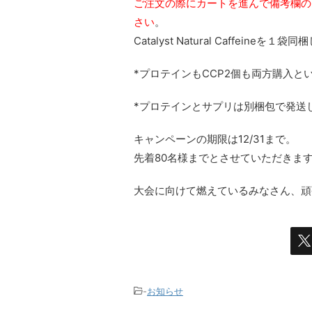
ご注文の際にカートを進んで備考欄の
さい
。
Catalyst Natural Caffeineを１
*プロテインもCCP2個も両方購入という方には
*プロテインとサプリは別梱包で発送し
キャンペーンの期限は12/31まで。
先着80名様までとさせていただきま
大会に向けて燃えているみなさん、頑
-
お知らせ