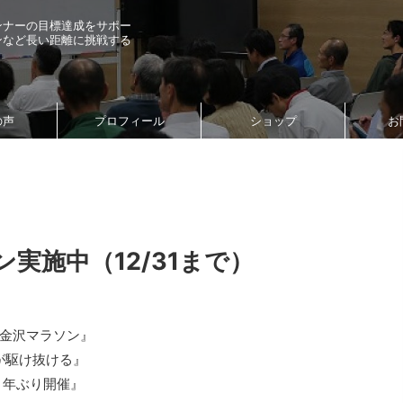
ンナーの目標達成をサポー
ンなど長い距離に挑戦する
の声
プロフィール
ショップ
お
実施中（12/31まで）
金沢マラソン』
が駆け抜ける』
２年ぶり開催』