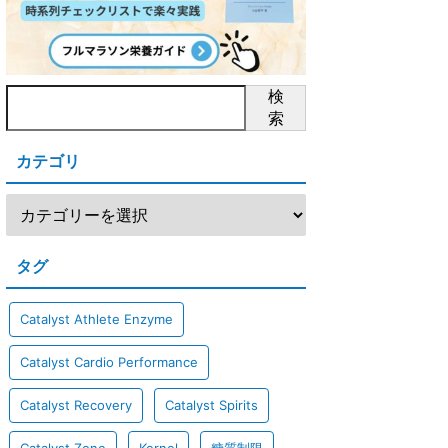
検
索
カテゴリ
タグ
Catalyst Athlete Enzyme
Catalyst Cardio Performance
Catalyst Recovery
Catalyst Spirits
Catalyst Zone
Kernel
糖質制限