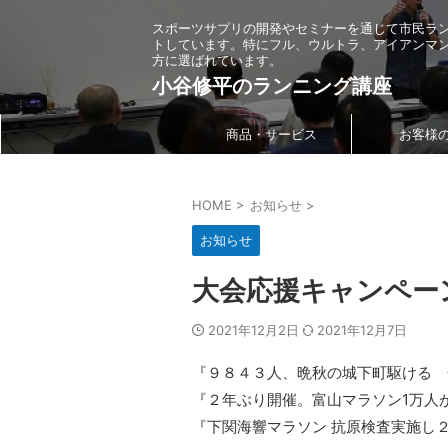
スポーツサプリの開発やセミナーを通じて市民ラ
トしています。特にフル、ウルトラ、アイアンマ
方に選ばれています。
小谷修平のランニング講座
商品・サービス
お客様
HOME
>
お知らせ
>
お知らせ
大会応援キャンペーン
2021年12月2日
2021年12月7日
『９８４３人、晩秋の城下町駆ける 
『２年ぶり開催。富山マラソン1万人
『下関海響マラソン 抗原検査実施し