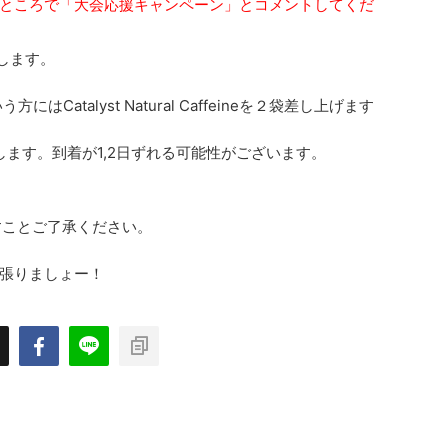
ところで「大会応援キャンペーン」とコメントしてくだ
袋同梱します。
Catalyst Natural Caffeineを２袋差し上げます
ます。到着が1,2日ずれる可能性がございます。
すことご了承ください。
張りましょー！