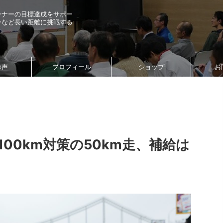
ンナーの目標達成をサポー
ンなど長い距離に挑戦する
の声
プロフィール
ショップ
お
00km対策の50km走、補給は