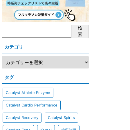
検
索
カテゴリ
タグ
Catalyst Athlete Enzyme
Catalyst Cardio Performance
Catalyst Recovery
Catalyst Spirits
Catalyst Zone
Kernel
糖質制限