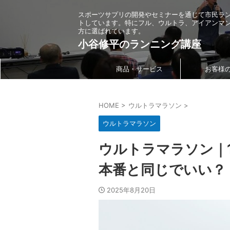
スポーツサプリの開発やセミナーを通じて市民ラ
トしています。特にフル、ウルトラ、アイアンマ
方に選ばれています。
小谷修平のランニング講座
商品・サービス
お客様
HOME
>
ウルトラマラソン
>
ウルトラマラソン
ウルトラマラソン｜1
本番と同じでいい？
2025年8月20日